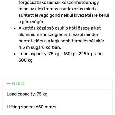
forgócsatlakozásnak köszönhetően, így
mind az elektromos csatlakozás mind a
sűrített levegő gond nélkül kivezetésre kerül
a gém végén.
A kettős középső csukló köti össze a két
alumínium kar szegmenst. Ezzel minden
pontot elérsz, a legkisebb terhelésnél akár
4,5 m sugarú körben.
Load capacity: 75 kg , 150kg, 225 kg and
300 kg
W75 C
Load capacity: 75 kg
Lifting speed: 650 mm/s