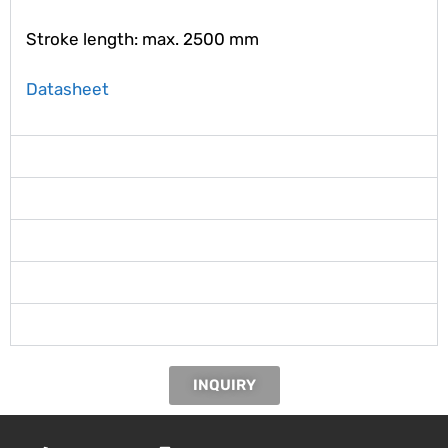
Stroke length: max. 2500 mm
Datasheet
W150 R
W225 R
W300 R
W600 R
W900 R
INQUIRY