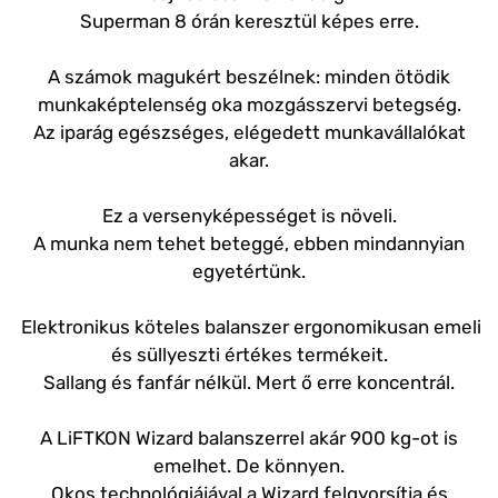
Superman 8 órán keresztül képes erre.
A számok magukért beszélnek: minden ötödik
munkaképtelenség oka mozgásszervi betegség.
Az iparág egészséges, elégedett munkavállalókat
akar.
Ez a versenyképességet is növeli.
A munka nem tehet beteggé, ebben mindannyian
egyetértünk.
Elektronikus köteles balanszer ergonomikusan emeli
és süllyeszti értékes termékeit.
Sallang és fanfár nélkül.
Mert ő erre koncentrál.
A LiFTKON Wizard balanszerrel akár 900 kg-ot is
emelhet.
De könnyen.
Okos technológiájával a Wizard felgyorsítja és