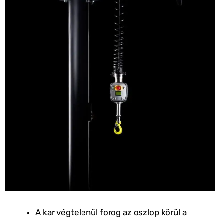
A kar végtelenül forog az oszlop körül a