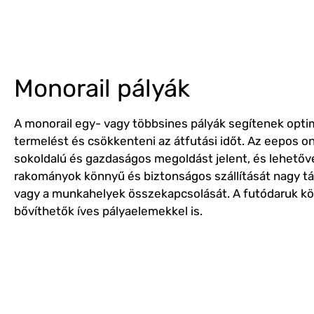
Monorail pályák
A monorail egy- vagy többsines pályák segítenek optim
termelést és csökkenteni az átfutási időt. Az eepos o
sokoldalú és gazdaságos megoldást jelent, és lehetővé
rakományok könnyű és biztonságos szállítását nagy tá
vagy a munkahelyek összekapcsolását. A futódaruk k
bővíthetők íves pályaelemekkel is.
eepos