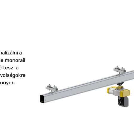
alizálni a
ne monorail
 teszi a
volságokra,
önnyen