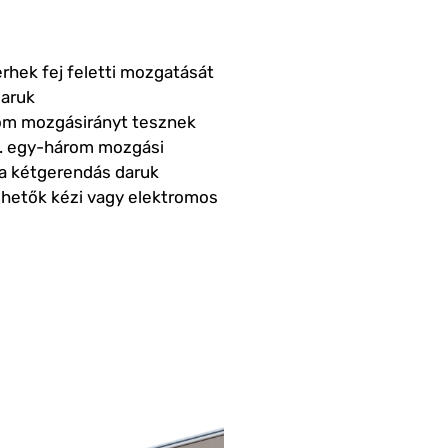
rhek fej feletti mozgatását
daruk
rom mozgásirányt tesznek
.
egy-három mozgási
 a kétgerendás daruk
lhetők kézi vagy elektromos