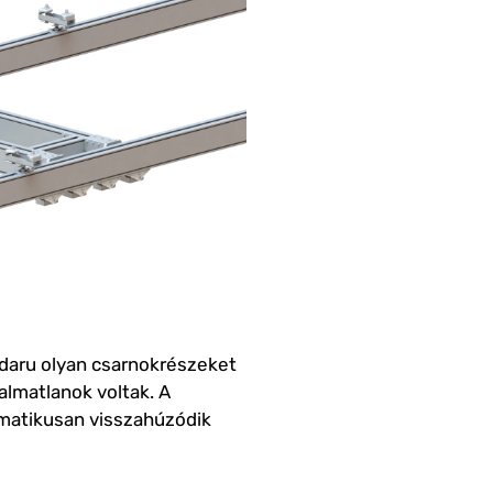
 daru olyan csarnokrészeket
almatlanok voltak.
A
omatikusan visszahúzódik