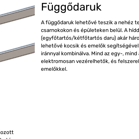
Függődaruk
A függődaruk lehetővé teszik a nehéz te
csarnokokon és épületeken belül.
A híd
(egyfőtartós/kétfőtartós daru) akár há
lehetővé kocsik és emelők segítségével
iránnyal kombinálva.
Mind az egy-, mind
elektromosan vezérelhetők, és felszere
emelőkkel.
eepos
tozott