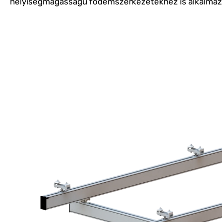
helyiségmagasságú födémszerkezetekhez is alkalma