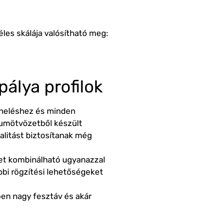
les skálája valósítható meg:
álya profilok
rheléshez és minden
umötvözetből készült
nalitást biztosítanak még
et kombinálható ugyanazzal
bbi rögzítési lehetőségeket
ően nagy fesztáv és akár