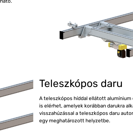
zható.
eepos
Teleszkópos daru
A teleszkópos híddal ellátott alumínium
is elérhet, amelyek korábban darukra alk
visszahúzással a teleszkópos daru aut
egy meghatározott helyzetbe.
eepos