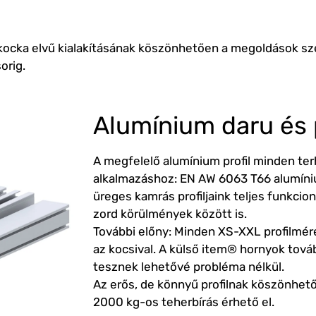
kocka elvű kialakításának köszönhetően a megoldások szé
orig.
Alumínium daru és p
A megfelelő alumínium profil minden te
alkalmazáshoz: EN AW 6063 T66 alumíni
üreges kamrás profiljaink teljes funkcio
zord körülmények között is.
További előny: Minden XS-XXL profilmér
az kocsival. A külső item® hornyok tová
tesznek lehetővé probléma nélkül.
Az erős, de könnyű profilnak köszönhet
2000 kg-os teherbírás érhető el.
eepos