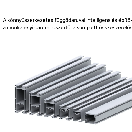
A könnyűszerkezetes függődaruval intelligens és építő
a munkahelyi darurendszertől a komplett összeszerelős