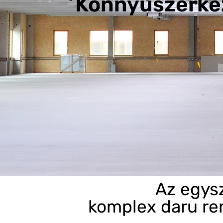
Könnyűszerke
Az egysz
komplex daru re