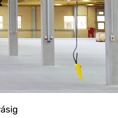
k
ásig