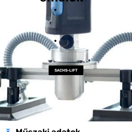
·
·
SACHS-LIFT
Műszaki adatok