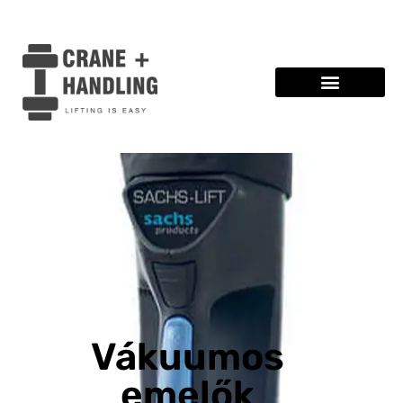
Vákuumos
emelők